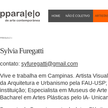
HOME
NÃO É COLETIVO
ARTISTA
PPARALELO
>
Sylvia Furegatti
contato:
syfuregatti@gmail.com
Vive e trabalha em Campinas. Artista Visual
da Arquitetura e Urbanismo pela FAU-USP
instituição; Especialista em Museus de Ar
Bacharel em Artes Plásticas pelo IA- Unica