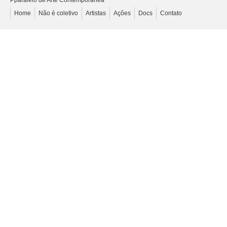
Pparalelo de Arte Contemporânea
Home
Não é coletivo
Artistas
Ações
Docs
Contato