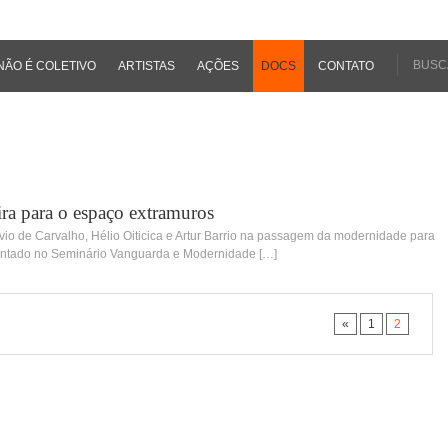
NÃO É COLETIVO
ARTISTAS
AÇÕES
DOCS
CONTATO
ira para o espaço extramuros
io de Carvalho, Hélio Oiticica e Artur Barrio na passagem da modernidade para
entado no Seminário Vanguarda e Modernidade […]
«
1
2