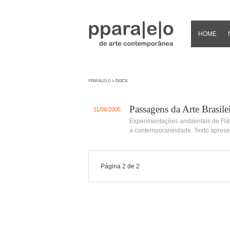
HOME
PPARALELO
> DOCS
Passagens da Arte Brasile
11/06/2005
Experimentações ambientais de Fláv
a contemporaneidade. Texto apres
Página 2 de 2